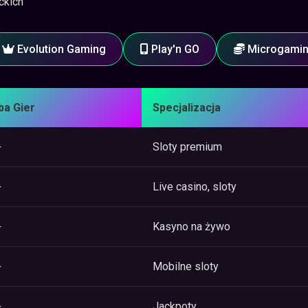
yckich
Evolution Gaming
Play'n GO
Microgami
ba Gier
Specjalizacja
+
Sloty premium
+
Live casino, sloty
+
Kasyno na żywo
+
Mobilne sloty
+
Jackpoty