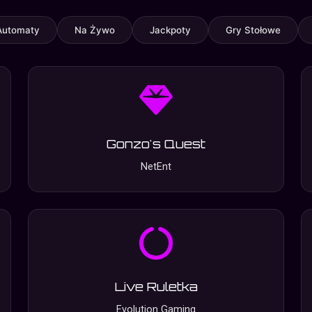
Automaty
Na Żywo
Jackpoty
Gry Stołowe
Gonzo's Quest
NetEnt
Live Ruletka
Evolution Gaming