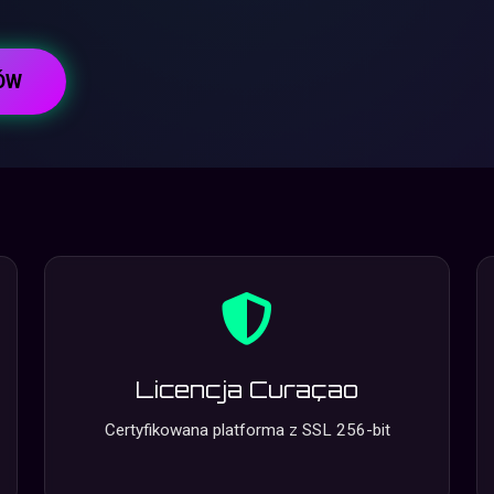
NÓW
Licencja Curaçao
Certyfikowana platforma z SSL 256-bit