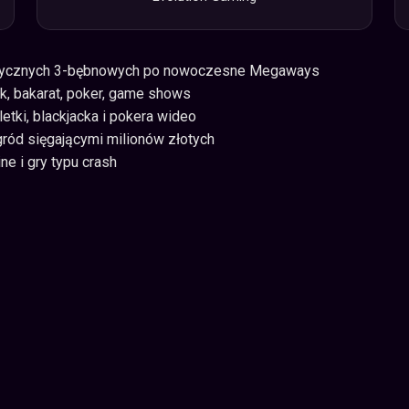
asycznych 3-bębnowych po nowoczesne Megaways
ack, bakarat, poker, game shows
letki, blackjacka i pokera wideo
gród sięgającymi milionów złotych
ine i gry typu crash