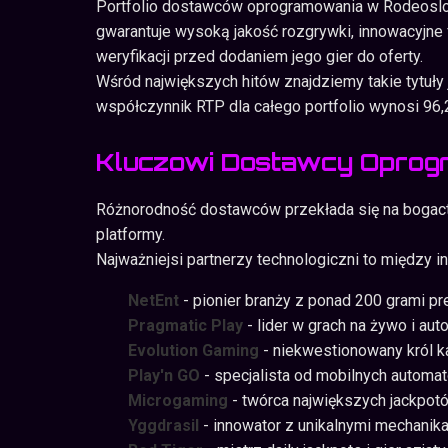
Portfolio dostawców oprogramowania w Rodeoslo
gwarantuje wysoką jakość rozgrywki, innowacyjne
weryfikacji przed dodaniem jego gier do oferty.
Wśród największych hitów znajdziemy takie tytuły
współczynnik RTP dla całego portfolio wynosi 96,
Kluczowi Dostawcy Oprog
Różnorodność dostawców przekłada się na bogactwo
platformy.
Najważniejsi partnerzy technologiczni to między i
NetEnt
- pionier branży z ponad 200 grami p
Pragmatic Play
- lider w grach na żywo i a
Evolution Gaming
- niekwestionowany król 
Play'n GO
- specjalista od mobilnych automa
Microgaming
- twórca największych jackpo
Yggdrasil
- innowator z unikalnymi mechani