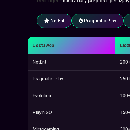
Red Tiger
- mistrz daily jackpots i gier azjat
NetEnt
Pragmatic Play
Dostawca
Licz
NetEnt
200
Pragmatic Play
250
Evolution
100
Play'n GO
150
Microgaming
300