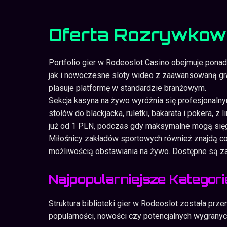
Oferta Rozrywkow
Portfolio gier w Rodeoslot Casino obejmuje pon
jak i nowoczesne sloty wideo z zaawansowaną gra
plasuje platformę w standardzie branżowym.
Sekcja kasyna na żywo wyróżnia się profesjonalny
stołów do blackjacka, ruletki, bakarata i pokera, 
już od 1 PLN, podczas gdy maksymalne mogą sięg
Miłośnicy zakładów sportowych również znajdą co
możliwością obstawiania na żywo. Dostępne są zakł
Najpopularniejsze Kategori
Struktura biblioteki gier w Rodeoslot została prz
popularności, nowości czy potencjalnych wygranyc