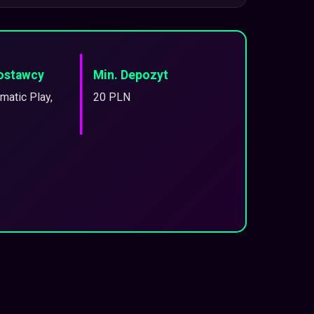
ostawcy
Min. Depozyt
matic Play,
20 PLN