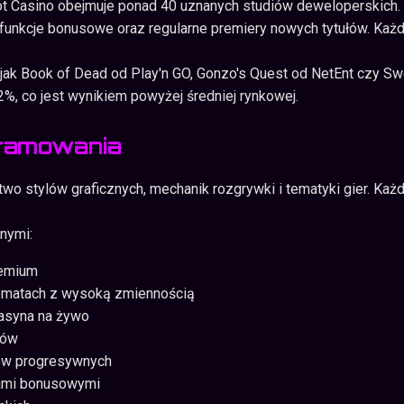
t Casino obejmuje ponad 40 uznanych studiów deweloperskich.
 funkcje bonusowe oraz regularne premiery nowych tytułów. Ka
 jak Book of Dead od Play'n GO, Gonzo's Quest od NetEnt czy Sw
2%, co jest wynikiem powyżej średniej rynkowej.
ramowania
 stylów graficznych, mechanik rozgrywki i tematyki gier. Każde
nnymi:
remium
utomatach z wysoką zmiennością
kasyna na żywo
tów
tów progresywnych
kami bonusowymi